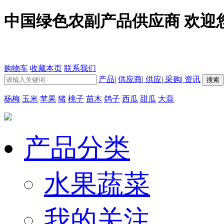
中国绿色农副产品供应商 欢迎
购物车
收藏本页
联系我们
产品
|
供应商
|
供应
|
采购
|
资讯
杨梅
玉米
苹果
猪
桃子
苗木
鸽子
西瓜
甜瓜
大蒜
产品分类
水果蔬菜
我的关注