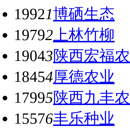
1992
1
博硒生态
1979
2
上林竹柳
1904
3
陕西宏福农
1845
4
厚德农业
1799
5
陕西九丰农
1557
6
丰乐种业